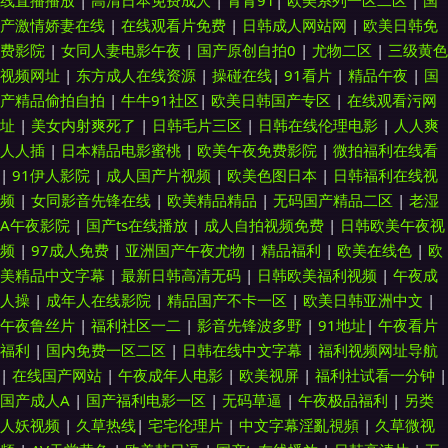
线直播播放
|
高清日本免费成人
|
青青91
|
欧美系列一区二区
|
国
产激情娇妻在线
|
在线观看片免费
|
日韩成人网站网
|
欧美日韩免
费影院
|
女同人妻电影午夜
|
国产原创自拍0
|
尤物二区
|
三级黄色
视频网址
|
东方成人在线资源
|
操碰在线
|
91看片
|
精品午夜
|
国
产精品偷拍自拍
|
牛牛91社区
|
欧美日韩国产专区
|
在线观看污网
址
|
美女内射爽死了
|
日韩毛片三区
|
日韩在线伦理电影
|
人人爽
人人插
|
日本精品电影蜜桃
|
欧美午夜免费影院
|
微拍福利在线看
|
91伊人影院
|
成人国产片视频
|
欧美色图日本
|
日韩福利在线视
频
|
女同影音先锋在线
|
欧美精品精品
|
无码国产精品二区
|
老湿
A午夜影院
|
国产ts在线播放
|
成人自拍视频免费
|
日韩欧美午夜视
频
|
97成人免费
|
亚洲国产午夜尤物
|
精品福利
|
欧美在线色
|
欧
美精品中文字幕
|
最新日韩高清无码
|
日韩欧美福利视频
|
午夜成
人操
|
成年人在线影院
|
精品国产不卡一区
|
欧美日韩亚洲中文
|
午夜鲁丝片
|
福利社区一二
|
影音先锋波多野
|
91地址
|
午夜看片
福利
|
国内免费一区二区
|
日韩在线中文字幕
|
福利视频网址导航
|
在线国产网站
|
午夜成年人电影
|
欧美视屏
|
福利社试看一分钟
|
国产成人A
|
国产福利电影一区
|
无码草逼
|
午夜极品福利
|
另类
人妖视频
|
久草热线
|
宅宅伦理片
|
中文字幕淫亂視頻
|
久草微视