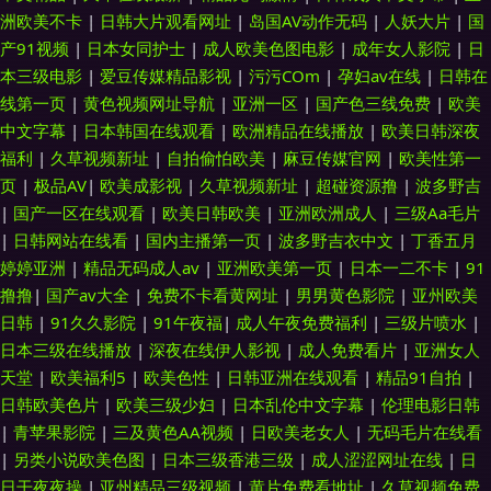
洲欧美不卡
|
日韩大片观看网址
|
岛国AV动作无码
|
人妖大片
|
国
产91视频
|
日本女同护士
|
成人欧美色图电影
|
成年女人影院
|
日
本三级电影
|
爱豆传媒精品影视
|
污污COm
|
孕妇av在线
|
日韩在
线第一页
|
黄色视频网址导航
|
亚洲一区
|
国产色三线免费
|
欧美
中文字幕
|
日本韩国在线观看
|
欧洲精品在线播放
|
欧美日韩深夜
福利
|
久草视频新址
|
自拍偷怕欧美
|
麻豆传媒官网
|
欧美性第一
页
|
极品AV
|
欧美成影视
|
久草视频新址
|
超碰资源撸
|
波多野吉
|
国产一区在线观看
|
欧美日韩欧美
|
亚洲欧洲成人
|
三级Aa毛片
|
日韩网站在线看
|
国内主播第一页
|
波多野吉衣中文
|
丁香五月
婷婷亚洲
|
精品无码成人av
|
亚洲欧美第一页
|
日本一二不卡
|
91
撸撸
|
国产av大全
|
免费不卡看黄网址
|
男男黄色影院
|
亚州欧美
日韩
|
91久久影院
|
91午夜福
|
成人午夜免费福利
|
三级片喷水
|
日本三级在线播放
|
深夜在线伊人影视
|
成人免费看片
|
亚洲女人
天堂
|
欧美福利5
|
欧美色性
|
日韩亚洲在线观看
|
精品91自拍
|
日韩欧美色片
|
欧美三级少妇
|
日本乱伦中文字幕
|
伦理电影日韩
|
青苹果影院
|
三及黄色AA视频
|
日欧美老女人
|
无码毛片在线看
|
另类小说欧美色图
|
日本三级香港三级
|
成人涩涩网址在线
|
日
日干夜夜操
|
亚州精品三级视频
|
黄片免费看地址
|
久草视频免费