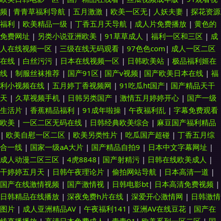
频
|
青青草福利导航
|
五月激激
|
欧美一区无
|
人妖夫妻
|
探花资源
福利
|
欧美精品一级
|
丁香五月天导航
|
成人片免费播放
|
黄色的
免费网址
|
另类小说亚洲欧美
|
91草草成人
|
福利一区和三区
|
成
人在线视频一区
|
三级在线无码观看
|
97色色com
|
成人一区二区
在线
|
白丝污污
|
日本在线视频一区
|
日韩欧美站
|
极品福利姬在
线
|
制服丝袜推荐
|
国产91区
|
国产v视频
|
国产欧美日本在线
|
福
利小视频在线
|
五月婷丁香视频网
|
91吃瓜ht国产
|
国产精品天干
天
|
久草视频手机
|
日韩另类国产
|
激情五月婷婷开心
|
国产一级
生活片
|
香蕉精品福利
|
91成年啦操
|
午夜福利乱
|
字幕免费观看
欧美
|
一区二区无码在线
|
日韩经典欧美综合
|
麻豆国产福利精品
|
欧美自慰一区二区
|
欧美另类性片
|
吃瓜国产超碰
|
丁香五月综
合一线
|
国家一级aA大片
|
国产精品自拍9
|
日本中文字幕网址
|
成人动漫二区三区
|
4虎8848
|
国产射精污
|
日韩在线欧美成人
|
干婷婷五月天
|
日韩午夜理论片
|
偷拍网站导航
|
日本高清一道
|
国产在线激情视频
|
国产激情视
|
日韩电影bt
|
日本高清免费视频
|
日韩精品在线播放
|
深夜免费h片在线
|
深爱开心激情网
|
日韩激情
图片
|
成人亚洲精品AV
|
午夜福利141
|
亚洲AV在线豆花
|
国产在