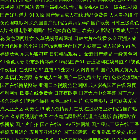
羞视频
国产网站
青草全福视在线
性导航影视AV
日本一级在线视频
岛国电影 欧美精品91爱爱 亚洲精品影音先锋 91欧tv www东方AV在线 韩国
国产好片浮力
91久操
国产精品成人在线
精品免费看
人人看操碰
午
夜伦理电影网
久久国自产拍精品
高清乱码0
国产欧美
日韩三级黄色
伦理五月花 欧美抠逼 亚洲色视频天堂 91社国产精品 岛国成人在线不卡 日韩
A片
伦理电影亚洲国产
福利姬黄色网址
欧美伊人影院
丁香成人五月
花
黄色网网址女
久草视频最新网址
日韩大片在线看
久久亚洲人成
精品在线人妻 影音先锋电影变态 国产成人精品欧 99超碰在线黑丝 亚洲日韩
亚州色图乱伦小说
国产va免费观看
国产人妖第二
成人影片h
91色
婷婷瑟色
东京热狠狠草
日韩精品观看
91最新国产精品
一级黄色网
成人在线 95福利片 玖玖精爱爱 91处女在线视频 激情色播导航 影音先锋最新
91色色人妻
都市激情婷婷
91精品国产91
云涩福利在线导航
91视色
午夜福利在线网站
91直播
91处女
伊人网青青草
国产又爽又黄又无
AV网址 国产婷婷五月 91超碰地址 92福利视频一区 欧美一级一级一级一级
久草福利资源网
东方成人在线
国产一级免费大片
成年免费视频网站
国产在线播放网站
亚洲日本视频
淫淫网网
成人影视国产在线
深夜
91九色TS丰满伪娘 国产精品人妻在线 影音先锋AV最新电影 国产专区传媒 五
福利网址
欧美在线免费看
日夜夜欧美
国产大片中文字幕
国产片91
操久婷婷
91视频你懂得
黄色三级片毛片
免费电影片
日韩欧美爱爱
月久久伊人 91午夜福利在线观看 久久精品国 91超碰在线免费 岛国肏屄 日本
成人亚洲区
欧美性16
成人色情黄片在线
在线观看亚洲精品
国产热
综合
久草网视频在线看
午夜精品网影院
伦理片完整版
黄视网站在
免费片 91精品尤物麻豆 人人操人人爱av 91网址免费胸 久久第6页 av爱福利
线播放
国产片自拍
国产在线91
AV亚洲网址
国产经典三级在线
丁香
婷婷五月综合
五月花亚洲综合
国产影院第一页
乱码欧美孕交
超碰
欧美性交A∨ 91岁成人观看的片 久草cn 影音先锋无码成人 白丝中出在线观
在线艹
日本在线护士
黄色三级免费网址
香港电影伦理片
91黄色电