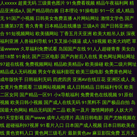
人xxxxx
超黄无码
三级黄色图片
91免费看视频
精品午夜福利网
精
品亚洲成a人
国产精品萌白酱
日本理论
91操电影
91一区
成人精品
无
91国产小视频
日韩美女免费直播
A片网站网址
激情文学色
国产
主播第37页
青久青青
日本精品在线播放
三级A片
国产日韩亚洲综
合
91短视频网站
欧美骚网站
丁香五月天亚洲
欧美大粗吊人妖
深夜
福利亚洲
人兽福利导航
91叉叉操小骚逼
成人18视频
欧美大鸡吧
草
逼wwww
久草福利免费试看
岛国国产在线
91人人超碰青青
美女白
丝18禁
91肏比
国产三区电影
国产内射后入在线
黄色网址网站网址
97超在线视
免费视频网站
精品欧美精品v
欧美操碰
欧美二级片网址
精品成人无码视频
男女午夜福利影院
欧美三级电影
免费黄色网址
成年版快手
日韩福利无码
四虎四房
亚洲AV在线豆花
亚洲区成人
美
女黄片免费观看
三级网站视频网
成人日韩精品
日韩福利专区
欧美
二区女同
国产精品一区91
小x导航福利
免费黄色在线视频
91原创
视频
欧美日韩小视频
国产成人在线无码
91黑料不
国产极品自拍
岛
国最大色网站
精品无码国产二品
欧美一及片
激情网婷婷
人妖大片
91天堂影视
国产www
成年人伦理片
高清日韩电影
国产尤物视频在
线
超碰福利97视屏
91看片入口
日本国产成人视频
日本日韩欧美在
线
黄色资料入口
黄色网三级毛片
最新黄色av
麻豆影院免费
五月天