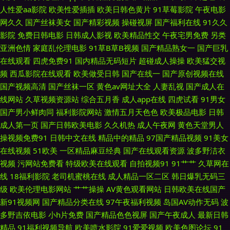
人性爱aa影院
欧美性爱插插
欧美日韩色黄片
91草莓影院
午夜电影
女大胸被艹 欧美人成电影在线一区 av怡红院 91热导航网址 91制作视频在线
网久久
国产丝袜美女
国产精彩视频
操碰视屏
国产福利在线
91久久
影院
免费日韩电影
日韩成人影视
欧美精品性交
午夜宅男免费
另类
91av福利视频 av日韩 国产福利漂漂网 免费阿Ⅴ 日韩另类av 综合色站国产ts
亚洲色情
家庭乱伦理电影
91草B草B视频
国产精品熟女一
国产巨乳
在线观看
四虎免费91
国内精品无码短片
超碰成人操操
欧美猛交视
91美女视频在线播放 国产黑丝一区 麻豆影院美女 视频网址大全 51老司机福
频
西瓜影院在线观看
欧美做受日韩
国产在线一
国产原创视频在线
国产视频高清
国产丝袜一区
黄色av网址大全
人妻乱视
国产成人在
利社 91熟女喷水 97色97 狼窝福利导航 豆花吃瓜网 国产一区自拍 免费
线网站
久草视频资源站
综合五月香
成人app在线
四虎试看
91男女
国产男小鲜肉同
福利影院网站
激情五月天色色
欧美极品电影
日韩
AVcom 国产成人综合在线 91试看一分钟视频 婷婷妞妞基地 东京av 九九精
成人第一页
国产日韩欧美电影
久久机热
成人午夜网
黄色天堂男人
操视频免费91
日韩中文在线
精品中的精品
97国产精品视频
91美女
品一二三 色国欧美 91社com 天堂社区大香蕉 久久可香 免费视频久久就久久
在线视频
51欧美
一区精品麻豆经典
国产在线观看资源
波多野洁衣
视频
污网站免费看
特级欧美在线观看
自拍视频91
91艹艹
久草网在
影视先锋亚洲av 91成人视频 最新浮力网址公 四虎音影 91刺激 91网在在线
线
18福利影院
老司机蜜桃在线
成人精品一区二区
韩日爆乳无码三
级
欧美伦理电影网站
艹艹操操
AV黄色观看网站
日韩欧美在线国产
播放 三级黄色免费 99主播福利视频 福利电影网 久久国精 成人社区男人的天
新91视频网
国产精品分类在线
97午夜福利视频
岛国AV动作无码
波
多野吉依电影
小h片免费
国产精品色色视屏
国产午夜成人
最新日韩
堂 后入91 国产男女精品 性爱专区 av资源站男人 国产精选91 老湿机福利社
精品
91福利视频导航
欧美喷水影院
91爱爱视频
欧美色图论坛
91