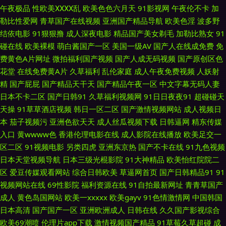
午夜极品
性欧美ⅩⅩⅩⅩ乱
欧美色色六月天
91影视网
午夜伦不卡
加
外围在线观看 91青草视频网 wwwcom网站 大香蕉久操网 久久欧美午夜网站
勒比性爱网
青草国产在线视频
亚洲国产精品导航
欧美色淫
波多野
结依电影
91狠狠撸
成人深夜电影
精品国产美女剃毛
加勒比熟女
91
殴美性生话 午夜福利久久 在线黄色A91 91豆花视频观看 97资源站人妻 大香
碰在线
欧美裸模
萌白酱国产一区
美国一级AV
国产人在线成免费
免
费黄色A片网址
微拍福利国产视频
国产人成无码视频
国产原创区色
蕉大香蕉蜜 九九午夜成人剧场 女人天堂男人天堂AV 桃色一级 亚洲天堂久久
花堂
在线免费黄A片
久草福利
乱伦家庭
成人午夜免费视频
人妖射
精
国产屁屁
国产精品天干天
国产精品午夜一区
中文字幕无码人妻
色 91免费网站在线观看大全 A片黄色视屏 高清av无码福利 九九热毛茸茸 日
日本不卡二区
国产日韩91
久草福利视频网
91日日夜夜91
超碰碰天
天操
91草草酒店视频
韩日一区二区
国产激情视频网站
成人视频日
韩欧美一区操 午夜福利姬剧院 91操com 91视频在线手机播放 草草草成人在
本
茄子视频污
亚洲色欲天天
成人丝瓜视频下载
日韩逼网
精东传媒
入口
黄wwww色
香港伦理电影在线
成人影院在线播放
欧美足交一
线观看 91豆花视频社区 97超级视频 福利网导航 激情另类中字图区 男人天堂
区二区
91视频电影
另类四虎
亚洲东京热
国产不卡在线
91九色视频
日本天堂视频导航
日本三级光棍影院
91大神精品
欧美怡红院院二
av导航 深夜色情污网址 51福利吧 91人妻激情在线 91淫网 大香蕉av久久 九
区
爱豆传媒观看网站
综合日韩欧美
草逼网首页
国产日韩精品91
91
视频网站在线
69性影院
福利资源在线
91自拍最新网址
青青草国产
草91 欧美剧在线观看网站 日韩一AV 亚洲艹逼在线 91成人成人进入人口 91
成人
黄色岛国网站
欧美一xxxxx
欧美gayv
91色情激情网
中国韩国
日本高清
国产国产一区
亚洲欧洲成人
日韩在线
久久国产影视综合
在线视频在线播放 福利偷拍导航 老司机精品网 AV自啪 亚洲瑟热 91黑丝美
欧美69潮喷
伦理片app下载
激情视频国产精品
91草莓久草超碰
成