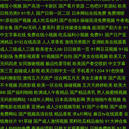
榴莲小视频
国产高清一卡新区
国产看片资源
二色吧97资源站
欧美
区 大香蕉999狼 精品日韩成人 国产亚洲欧美在线 伊人大香蕉介绍 九九99久
日韩另类0
91华人
国产日韩一区二区
日本网站在线免费
免费潮喷
91原创国产视频
成人吃瓜福利
国产在线9
操碰高清免费视频
午夜电
久 欧美福利在线 日韩精品视频 欧美色久精品 阿V不卡 色悠悠精品综合干 中
影全集
国产AV无码
人妻系列
爱豆传媒倩女幽魂
超清国产剧大全
91
中文字幕在线
免费在线小视频
吃瓜福利小视频
免费91
国产日产亚
文字幕日韩资源网 日韩无码不卡性爱电影 91福利姬视频网站 AV网站免费在
洲精品
91社在线高清
人人草香蕉
激情另类图片
亚洲欧美在线观看
成人三级成人三级
欧美老女人bb
日日操第一页
91网豆花视频
91福
线观看 国模视频91 欧美国产日韩在线 亚洲不卡一二三 91欧美性 九一茄子网
利剧场
免费影视观看
91视频国产自拍
国产美女在线视频
欧美又大
无码四虎
女同激吻视频
极品性爱导航
欧美国产拳交喷奶
中文字幕
站在线下载 丝袜足交网站在线观看 91豆花在线观观看 91视频免费试看 新日
第三页
超碰成人影视
欧美日韩中文一区
手机看片1204
91色快播
福利撸影院
激情五月天国产
综合网五月天
美女主播青草
国产高清
韩新片网 91国产丝袜麻豆系列 av先锋无码资源网 人人操人人干福利看片 51
不卡视频
四虎影视
欧美一区在线
操碰视频
五月天婷婷欧美
欧美大
BB
国产福利啪啪
欧洲成人午夜精品
国产精品美乳
男人操蜜桃视频
海角视频在线 97亚洲婷婷影院 精品人妻久久中文字幕 人人爱人人干人人操
无码射精网站
18成年人网站
日本高清电影网
男女啪啪午夜视频
免
费电影在线观看
亚洲ab
成人少妇视频导航
91国产小青蛙
国产成年
91prom在线观看 91视频国产精品观看 九一视频免费入口 黄色网页版 91茄
免费网站
国产视频高清在线
精品香蕉
求a片网址
麻豆tv在线观看
在
线撸丝片
91草碰
国产成人激情视频
黑料吃瓜精品偷拍
91大神合集
子 抖阴在线免费观看 美日欧一本道 首页大香蕉 91爱豆美女视频 91探花视频
成人拍拍拍免费
香港伦理剧
日韩大片观看网址
日韩免费电影
91羞