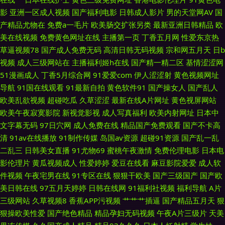
影
亚洲一区成人视频
国产福利电影
日韩成人影片
男的天堂网AV
国
看 91视频在线观看免费观看 91草大妈 韩国伦理片妈妈的朋友 久久99精品久
产精品尤物在
免费a一毛片
欧美肠交扩张另类
最新亚洲日韩精品
欧
美在线视频
免费黄色网址在线
主播第一页
丁香五月网
性爱东京热
久三级 91av赵恩静 国内视频自拍99re 伊人干福利社 黄色笑话激情五月天
草逼视频78
国产成人免费无码
高清日韩无码视频
宗和网五月天
日b
视频
成人三级网站在
主播福利姬h在线
国产精一精二区
基情涩涩网
91麻豆人妻偷人精品 黄色仓库资源在线观看 91干逼淫秽视频网站 国产精品
51漫画成人
丁香5月综合网
91爱爱com
伊人涩涩射
黄色视频网址
导航
91国在线观看
91最新自拍
黄色软件91
国产操女人
国产乱人
在线1 一本一道NV高清 白丝滋味在线 欧美性交A∨ 九一综合含羞草 影音先锋
欧美乱欲视频
超碰吃瓜
久草涩涩
最新在线A片网址
黄色视屏网站
欧美午夜寂寞影院
新视觉影视
成人写真福利
欧美内射网址
日本中
熟女资源网站 成人精品av 香蕉青草伊 97ii综合网 五月婷婷深爱五月 www尤
文字幕无码
97日穴网
成人免费在线
精品国产免费观看
国产不卡高
清
91av在线播放
91制作传媒
岛国av资源
超碰91资源
国产乱一乱
物视频 人人操91 不卡的AV电影网站 探花免费观看 91原创视频在线观看 91
二乱三
日韩美女直播
91尤物69
蜜桃午夜激情
免费伦理电影
日本电
影伦理片
黄瓜视频成人
性爱婷婷
爱豆在线看
麻豆影院爱爱
成人软
福利海角 美女母亲黄色三级A片 91精品手机9 久久草社区AV线 91福利网站
件视频
午夜宅男在线
91专区在线
狠狠干欧美
国产三级国产
国产欧
美日韩在线
97五月天婷婷
日韩在线网
91福利社视频
福利导航
A片
在线观看 欧美高清专区 操碰在线 日韩狠人妻豆花 97视频在线激情观看 四虎
三级网站
久草视频8
香蕉APP污视频
艹艹艹插逼
国产精品五月天
狠
狠操欧美性爱
国产绝色精品
精品孕妇无码视频
午夜A片三级片
天美
精品免费在线观看 白丝91 日韩淫网区收藏 福利社区老司机 91玉足丝袜脚 少