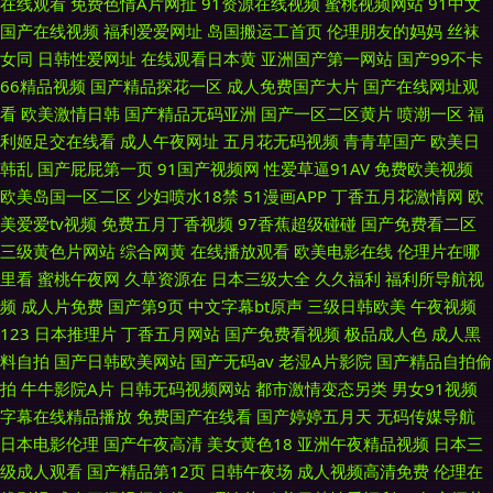
在线观看
免费色情A片网扯
91资源在线视频
蜜桃视频网站
91中文
国产在线视频
福利爱爱网址
岛国搬运工首页
伦理朋友的妈妈
丝袜
女同
日韩性爱网址
在线观看日本黄
亚洲国产第一网站
国产99不卡
66精品视频
国产精品探花一区
成人免费国产大片
国产在线网址观
看
欧美激情日韩
国产精品无码亚洲
国产一区二区黄片
喷潮一区
福
利姬足交在线看
成人午夜网址
五月花无码视频
青青草国产
欧美日
韩乱
国产屁屁第一页
91国产视频网
性爱草逼91AV
免费欧美视频
欧美岛国一区二区
少妇喷水18禁
51漫画APP
丁香五月花激情网
欧
美爱爱tv视频
免费五月丁香视频
97香蕉超级碰碰
国产免费看二区
三级黄色片网站
综合网黄
在线播放观看
欧美电影在线
伦理片在哪
里看
蜜桃午夜网
久草资源在
日本三级大全
久久福利
福利所导航视
频
成人片免费
国产第9页
中文字幕bt原声
三级日韩欧美
午夜视频
123
日本推理片
丁香五月网站
国产免费看视频
极品成人色
成人黑
料自拍
国产日韩欧美网站
国产无码av
老湿A片影院
国产精品自拍偷
拍
牛牛影院A片
日韩无码视频网站
都市激情变态另类
男女91视频
字幕在线精品播放
免费国产在线看
国产婷婷五月天
无码传媒导航
日本电影伦理
国产午夜高清
美女黄色18
亚洲午夜精品视频
日本三
级成人观看
国产精品第12页
日韩午夜场
成人视频高清免费
伦理在