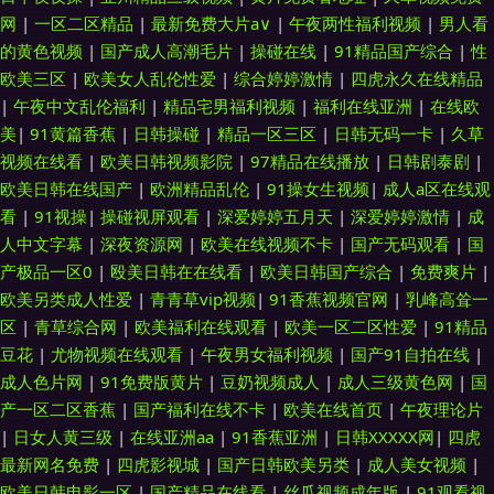
网
|
一区二区精品
|
最新免费大片a∨
|
午夜两性福利视频
|
男人看
的黄色视频
|
国产成人高潮毛片
|
操碰在线
|
91精品国产综合
|
性
欧美三区
|
欧美女人乱伦性爱
|
综合婷婷激情
|
四虎永久在线精品
|
午夜中文乱伦福利
|
精品宅男福利视频
|
福利在线亚洲
|
在线欧
美
|
91黄篇香蕉
|
日韩操碰
|
精品一区三区
|
日韩无码一卡
|
久草
视频在线看
|
欧美日韩视频影院
|
97精品在线播放
|
日韩剧泰剧
|
欧美日韩在线国产
|
欧洲精品乱伦
|
91操女生视频
|
成人a区在线观
看
|
91视操
|
操碰视屏观看
|
深爱婷婷五月天
|
深爱婷婷激情
|
成
人中文字幕
|
深夜资源网
|
欧美在线视频不卡
|
国产无码观看
|
国
产极品一区0
|
殴美日韩在在线看
|
欧美日韩国产综合
|
免费爽片
|
欧美另类成人性爱
|
青青草vip视频
|
91香蕉视频官网
|
乳峰高耸一
区
|
青草综合网
|
欧美福利在线观看
|
欧美一区二区性爱
|
91精品
豆花
|
尤物视频在线观看
|
午夜男女福利视频
|
国产91自拍在线
|
成人色片网
|
91免费版黄片
|
豆奶视频成人
|
成人三级黄色网
|
国
产一区二区香蕉
|
国产福利在线不卡
|
欧美在线首页
|
午夜理论片
|
日女人黄三级
|
在线亚洲aa
|
91香蕉亚洲
|
日韩XXXXX网
|
四虎
最新网名免费
|
四虎影视城
|
国产日韩欧美另类
|
成人美女视频
|
欧美日韩电影一区
|
国产精品在线看
|
丝瓜视频成年版
|
91观看视