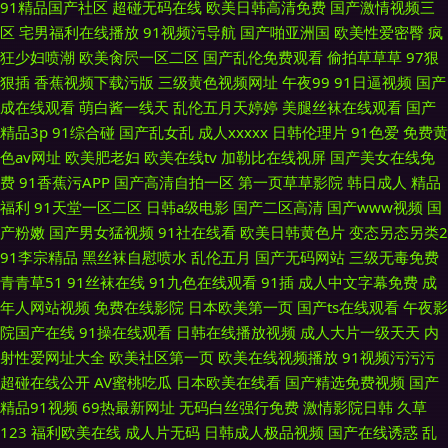
91精品国产社区
超碰无码在线
欧美日韩高清免费
国产激情视频三
区
宅男福利在线播放
91视频污导航
国产啪亚洲国
欧美性爱密臀
疯
狂少妇喷潮
欧美肏屄一区二区
国产乱伦免费观看
偷拍草草草
97狠
狠插
香蕉视频下载污版
三级黄色视频网址
午夜99
91日逼视频
国产
成在线观看
萌白酱一线天
乱伦五月天婷婷
美腿丝袜在线观看
国产
精品3p
91综合碰
国产乱女乱
成人xxxxx
日韩伦理片
91色爱
免费黄
色av网址
欧美肥老妇
欧美在线tv
加勒比在线视屏
国产美女在线免
费
91香蕉污APP
国产高清自拍一区
第一页草草影院
韩日成人
精品
福利
91天堂一区二区
日韩a级电影
国产二区高清
国产www视频
国
产粉嫩
国产男女猛视频
91社在线看
欧美日韩黄色片
变态另态另类2
91李宗精品
黑丝袜自慰喷水
乱伦五月
国产无码网站
三级无毒免费
青青草51
91丝袜在线
91九色在线观看
91插
成人中文字幕免费
成
年人网站视频
免费在线影院
日本欧美第一页
国产ts在线观看
午夜影
院国产在线
91操在线观看
日韩在线播放视频
成人大片一级天天
内
射性爱网址大全
欧美社区第一页
欧美在线视频播放
91视频污污污
超碰在线公开
AV蜜桃吃瓜
日本欧美在线看
国产精选免费视频
国产
精品91视频
69热最新网址
无码白丝强行免费
激情影院日韩
久草
123
福利欧美在线
成人片无码
日韩成人极品视频
国产在线诱惑
乱