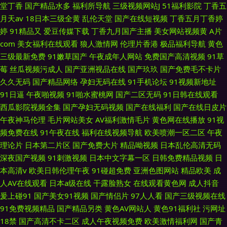
堂丁香
国产精品水多
福利所导航
三级视频网站J
51福利影院
丁香五
月天av
18日本三级全黄
乱伦天堂
国产在线短视频
丁香五月丁香婷
婷
91精品又
爱豆传媒下载
丁香九月国产主播
美女网站视频黄
A片
com
美女福利在线观看
狼人激情网
伦理片香港
极品福利导航
黄色
三级最新免费
91嫩草国产
午夜成年人网站
免费国产高清视频
91草
莓
丝瓜视频污成人
国产亚洲视品在线
国产玖玖
国产免费毛不卡片
久久无码
国产精品网络
孕妇无码在线
91手机论坛
91视频新地址
91日逼
午夜啪视频
91啪水蜜桃网
国产二区无码
91日韩在线观看
西瓜影院视频全集
国产孕妇无码视频
国产在线福利
国产在线日皮片
午夜神马伦理
毛片网站美女
AV福利激情毛片
黄色网在线播放
91视
频免费在线
91午夜在线
福利在线视频导航
欧美喷潮一区二区
午夜
理论片
日本第二片区
国产免费大片
精品呦视频
日本乱伦高清无码
深夜国产视频
91刺激视频
日本中文字幕一区
日韩免费精品视频
日
本高清v
欧美日韩伦理午夜
91碰超免费
亚洲色图网站
精品欧美
成
人AV在线观看
日本a级在线
干露脸熟女
在线观看黄色网
成人抖音
爰上碰91
国产美女91视频
国产情侣片
97人人看
国产三级视频在线
91免费视频精品
国产精品另类
黄色AV网站人
黄色91福利社
污网址
18禁
国产高清不卡二区
成人午夜视频免费
欧美激情福利网
国产青