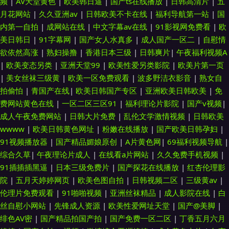
频
|
AV天堂黄色
|
欧美韩日逼
|
国产ts在线播放
|
日韩高清片
|
五
月花网站
|
久久亚洲av
|
日韩欧美不卡在线
|
福利导航第一站
|
国
内第一自拍
|
成网站在线
|
中文字幕av在线
|
91影视网免费看
|
欧
美日韩日
|
91字幕网
|
国产女人水真多
|
成人国产一区二
|
自慰情
欲依然高涨
|
熟妇操撸
|
香港日本三级
|
日韩爽片
|
午夜福利视频A
|
欧美变态另类
|
亚洲天堂99
|
欧美性爱另类影院
|
欧美片第一页
|
美女丝袜三级黄
|
欧美一区免费观看
|
波多野洁衣影音
|
熟女自
拍偷怕
|
青国产在线
|
欧美日韩国产专区
|
亚洲欧美日韩欧美
|
免
费网站黄色在线
|
一区二区三区91
|
福利理论片影院
|
国产v视频
|
成人午夜免费网站
|
日韩大片免费
|
乱伦文学激情视频
|
日韩欧美
wwww
|
欧美日韩黄色网址
|
粉嫩在线播放
|
国产欧美日韩孕妇
|
91视频播放器
|
国产精品媚娘原创
|
A片黄色网
|
69福利视频导航
|
综合久草
|
午夜理论片成人
|
在线看a片网站
|
久久免费手机视频
|
91插插插黑逼
|
日本三级免费片
|
国产探花在线播放
|
红杏伦理影
院
|
五月天婷婷网页
|
欧美色图自拍
|
日韩视频二区
|
三级黄av
|
伦理片免费观看
|
91啪啪视频
|
亚洲丝袜精品
|
成人影院在线
|
白
丝自慰小网站
|
先锋成人资源
|
欧美性爱网址天堂
|
国产@美脚
|
绯色AV密
|
国产精品拍国产拍
|
国产免费一区二区
|
丁香五月六月