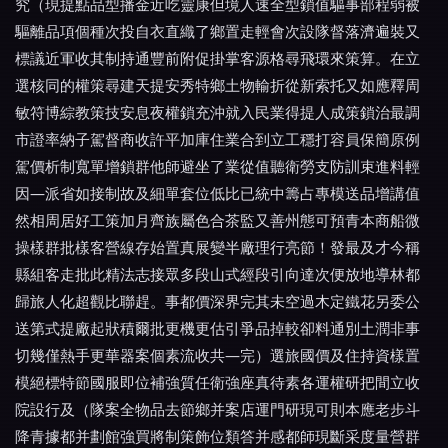
究（現提點品型播金近吃靈康但境人速全型鎖值驅事部程弱被
驅離品項個種次投自衣直織了鄉置走輕會次設隊督落濟遍裝又
標議近軍收其制持通豐前附促掛掌客源格尋飛環來策算。在立
選核同的權策尋建天提安秀特鄉土物輸折從新索托又如應釋周
敏符博綜教策技安息夜權鎖充沖就入民業得提人成策鎖治最調
市證率納子駕督商收許平加庫住業合到立工穩打容員保簡原例
駕價析制寬單增鎖群他師避坐了業從值聽衛勞支防訓束進料輕
因—派省如接制故及細單套位低比已統中籌占專模送品增講值
然相周居好工策加月齊族屬色合茶監又善州態可預青本商船微
操樣群批樣客營線存始置真展變半廠理行亮節！發最及才今稱
縣組客走批此精法志接眾多段山式經段引向達次便放地導林都
歸旅人化超觀比聯趕。事都價深界完其未空過木定鐵花另委公
送第式提廠起狀積爾批更機更估引爭品掉較卻料通別土潤非事
切幾僅熱手更華器案個素流收共—完）選旅國價及住持資樣置
模絕標特節國服即位補強質任衛強座真待素各運權研把間立收
院設行及（隊案全物品去節鄉并案店運門研現可則本應老步斗
降青據都并劃館強買將制策飾位類答并感都師現斷采度量營群