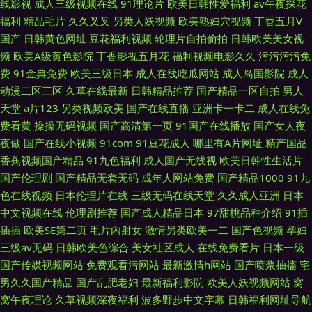
线影视
成人三级视频在线
91理论片
欧美日韩性爱福利
av午夜探花
福利
精品毛片
久久叉叉
另类人妖视频
欧美熟妇穴视频
丁香五月V
国产
日韩黄色网址
豆花福利视频
轮理片自拍偷拍
日韩欧美美女视
频
欧美A级黄色影院
丁香影视五月花
福利视频电影久久
污污污污免
费
91金典免费
欧美三级日本
成人在线吃瓜网站
成人岛国影院
成人
动漫二区三区
久草在线最新
日韩精品推荐
国产精品一区自拍
男人
天堂
a片123
另类视频欧美
国产在线直播
亚洲卡一卡二
成人在线免
费看黄
操操无码视频
国产高清第一页
91国产在线播放
国产女人夜
夜做
国产在线小视频
91com
91豆花成人
哪里有A片网址
精产国品
香蕉视频国产精品
91九色福利
成人国产无线视
欧美日韩性生活片
国产伦理剧
国产精品无套无码
成年人网站免费
国产精品1000
91九
色在线视频
日本伦理片在线
三级无码在线天堂
久久成人亚洲
日本
中文视频在线
伦理剧推荐
国产成人精品日本
97甜桃品种介绍
91插
插插
欧美SE第二页
毛片内射女
激情另类欧美一二
国产色视频
孕妇
三级av无码
日韩欧美色综合
美女社区成人
在线免费看片
日本一级
国产传媒视频网站
免费观看污网站
最新激情h网站
国产喷浆抽搐
宅
男久久国产精品
国产乱肥老妇
最新福利影院
欧美人妖视频网站
窝
窝午夜理论
久草视频深夜福利
波多野步中文字幕
日韩福利网址导航