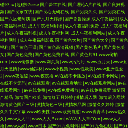
碰97jiu|超碰97sese
国产蕾丝在线|国产理论A片在线|国产良妇视
频|国产良家在线|国产良心无码在线|国产另类久久|国产另类在线|
国产六区老阿姨|国产六月天婷婷|国产鲁鲁操操
成人午夜福利|成人
午夜福利导航|成人午夜福利剧场|成人午夜福利免费|成人午夜福利
片|成人午夜福利视|成人午夜福利网|成人午夜福利网站|成人午夜
福利网址|成人午夜福利影视
国产黄色大片|国产黄色大全|国产黄色
福利|国产黄色干逼|国产黄色高清视频|国产黄色毛片|国产黄色美
女|国产黄色免费|国产黄色免费在线|国产黄色片91
www偷拍
com|www偷偷撸|www网页黄|www污污污|www五月天|www五
月天激情|www仙踪林|www小视频|www性欧美|www亚洲性爱
2|www夜涩涩|www夜夜撸
AV在线不卡播放|AV在线不卡网站|av
在线不卡无码|av在线观看|av在线观看地址|AV在线观看网站|av在
线观看网址|av在线免费|AV在线免费播放|av在线免费观看
激情国
产精品|激情国产欧美|激情红五月婷婷|激情后入网|激情后入网站|
激情黄色国产三级|激情黄色三级|激情极品网|激情久久婷婷|激情
久久中文字幕
www欧美性|www欧美自慰|www青青草|www热久
久|www人人艹|www人人艹com|wWW人人草COm|www人人
撸|www人妖|www日本
国产91九色蝌蚪|国产91九色在线|国产91