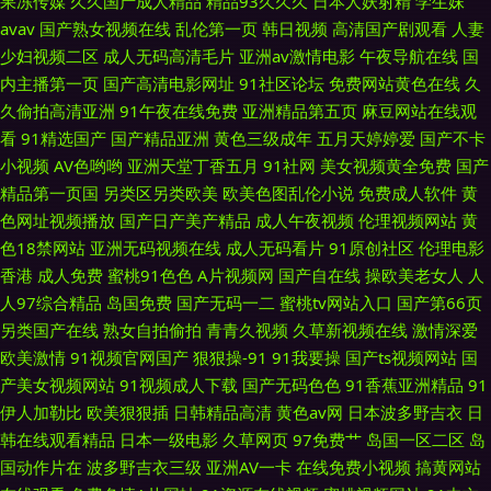
果冻传媒
久久国产成人精品
精品93久久久
日本人妖射精
学生妹
avav
国产熟女视频在线
乱伦第一页
韩日视频
高清国产剧观看
人妻
妇内射一区二区 超碰97亚洲区 伊人午夜剧场 大香蕉伊人网11 色噜噜资源网
少妇视频二区
成人无码高清毛片
亚洲av激情电影
午夜导航在线
国
内主播第一页
国产高清电影网址
91社区论坛
免费网站黄色在线
久
超碰国产人人干在线 色五月影音先锋 欧美另类www 91网站入囗 蜜桃视频免
久偷拍高清亚洲
91午夜在线免费
亚洲精品第五页
麻豆网站在线观
看
91精选国产
国产精品亚洲
黄色三级成年
五月天婷婷爱
国产不卡
费看 91黑料在线视频白丝 黄色色情软件 影音先锋中文字幕亚洲 东方色图 四
小视频
AV色哟哟
亚洲天堂丁香五月
91社网
美女视频黄全免费
国产
精品第一页国
另类区另类欧美
欧美色图乱伦小说
免费成人软件
黄
虎性爱av 92视频国产 欧美熟女综合导航 91蝌蚪论坛我爱我妻 久久高潮久久
色网址视频播放
国产日产美产精品
成人午夜视频
伦理视频网站
黄
色18禁网站
亚洲无码视频在线
成人无码看片
91原创社区
伦理电影
精品久 91tv天堂视频 国产第一页啪啪 先锋AV中文网 超碰ad 九一福利影院
香港
成人免费
蜜桃91色色
A片视频网
国产自在线
操欧美老女人
人
人97综合精品
岛国免费
国产无码一二
蜜桃tv网站入口
国产第66页
国产变态另类 91爆艹 久久思精品视频 91丝袜影片免费 欧美变态二区 91蓝
另类国产在线
熟女自拍偷拍
青青久视频
久草新视频在线
激情深爱
欧美激情
91视频官网国产
狠狠操-91
91我要操
国产ts视频网站
国
苺 久草福利在线免费 91草莓影院 国产和日韩毛片 亚洲人在线网站 成人福利
产美女视频网站
91视频成人下载
国产无码色色
91香蕉亚洲精品
91
伊人加勒比
欧美狠狠插
日韩精品高清
黄色av网
日本波多野吉衣
日
视频导航 四虎东方在线观看网址 AV黑福利色导航 日本韩国在线不卡视频
韩在线观看精品
日本一级电影
久草网页
97免费艹
岛国一区二区
岛
国动作片在
波多野吉衣三级
亚洲AV一卡
在线免费小视频
搞黄网站