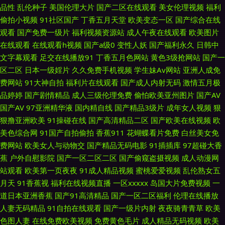
品性
乱伦种子
美国伦理大片
国产二区在线观看
美女伦理视频
福利
脚丝袜 丁香花宗合 久久伊人青青 91美脚视频网站 婷婷久久性爱精品 欧美
偷拍小视频
91社区国产
丁香五月天堂
欧美变态一区
国产综合在线
观看
国产免费一级片
福利视频资源站
成人午夜在线观看
欧美图片
123aaa 大香蕉av久久 91福利人妻 日韩成人精品久久无码 久re九九 97久久
在线观看
在线观看h视频
国产a级0
变性人妖
国产福利永久
日韩中
文字幕观看
足交在线播放91
丁香五月色网站
黄色3级抢网站
国产一
资源 91福利社在线观看 五月情婷婷最新地址 久久女人淫 91福利com 91免
区二区
日本一级婬片
久久免费手机视频
学生妹Av网站
亚洲人成免
费网站
91大神自拍
福利片在线观看
国产成人内射无码
激情五月极
费蜜桃 大香蕉伊人在线99 久久精品视频网 91色猫免费版下载 日日骚夜夜撸
品婷婷
国产剧情精品
成人三级伦理免费
偷怕欧美亚州图片
国产AV
国产AV
97亚洲精华液
国内精自线
国产精品3级片
成年女人视频
狠
日韩欧美日韩久久 国产精品自产拍在线观 91极品探花在线 日本二三二区精
狠撸亚洲欧美
91操碰在线
国产高清精品二区
国产欧美在线视频
欧
美色综合网
91国产自拍偷拍
香蕉911
花蝴蝶看片免费
白丝美女免
品专区 www久久come 一区二区剧情视频 免费阿v av人人摸人人摸 91大神
费网站
欧美女人与动物交
国产精品无码电影
91插插库
97超碰大香
蕉
户外自慰影院
国产一区二区二区
国产偷窥盗摄视频
成人动漫网
偷拍视频在线观看 美日免费一级毛综合 天美精东伦理 中日韩传媒一区 91黑
站观看
欧美第一页夜夜
91成人精品视频
蜜桃爱爱视频
乱伦熟女五
月天
91香蕉视
福利在线视频直播
一区xxxxx
岛国大片免费视频
一
丝高跟后入 www探花91 豆花视频在线 麻豆小视频入口 欧美性爱区第一页
道日本亚洲香蕉
国产91高清精品
国产一区二区福利
伦理在线播放
人妻无码精品
91自拍在线观看
国产一级片内射
夜夜骑青青草
欧美
91免费视频网站 91亚洲黄页 久久精品中文字幕麻豆 性猛交精品久久 91高端
色图人妻
在线免费欧美视频
免费黄色毛片
成人精品无码视频
欧美