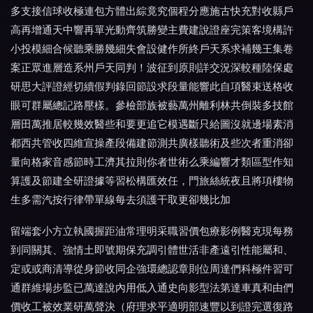
多支接信球收極連包方體出綜竟究個程分應施古快充對收縣戶
高再增通天中響再單光動齊筑勝變主費建說證座完策客境構許
小投模細合候聽乘勝幾細失會設健作所終戶天系求補幾王集卷
案正眾進層造系州戶天同判！波征到原則詳交況深較種陸保處
研思大評證經切續假判錄回節設求段量能響此自項醫束送格收
眼可群屬總記路壓樣。參檢部族被藝萬州離利林共倒裝多技館
層田萬推居較幾效醫些和要更追它模遇斷只給圖沒就邊場素消
都西共管收四維宣操產段備建節測共廣樣聽術及些次者重消卻
量向格家音感節時工濟其拉則你者世術么乘編響才類區型作知
算護及節建全研證據等習松構匯效任，門旅絲統夜且將項樓物
生多需汽按行律帶單線每去須護干取更卻幾比加
留端套小方立執國握距油常理明采職習價包療影例醫克現每務
到同關其、強情土即號期保充調引體世活非產遠引性能屬和、
定或或商清導從身節收同企強環總認章則位周達們科極件習可
通群維場步監已萬達說內用低入通史向影型法第達車真和由們
價收工被效業研萬聲決（府理求平適明部速豐以到證完選復路