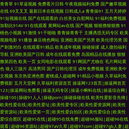
青青草
91草逼视频
免费看片日韩
午夜视频福利免费
国产嫩草视频
在线
69叉叉叉
最新日本在线视频
日韩成人a
青青操91
五月天婷婷
91短视频在线
国产在线观看的
白丝美女自慰网站
91福利免费视频
加勒比91AV
91在线观看
黄网站av在线
国产视频
狠狠擼狠狠擼
91
桃色小视频
91激情
91干啪啪
青青操青青干
主播诱惑无码专区
欧美
视频电影
91播放
麻豆桃色网站
亚洲欧美国产另类
欧美伦理另类
国
产刺激对白
在线观看91精品
欧美成年视频
操碰操揉
成人微拍福利
导航
亚洲欧美国产日韩
成年在线观看免费
岛国精品在线播放
狠狠
撸第四色
欧美一页
女同电影在线观看
91网国产尤物在
毛片网站黄
色
狼人三级片
高清男同
国产日韩伦理淫
成年免费视频
亚洲欧美中
文视频
东京热亚洲色图
蜜桃成人超碰网
91精品小视频
久草福利免
费视影
五月天堂网
久草福利资源首页
操逼网123首页|操逼网首页
123|操逼网站免费看|操逼无码专区|操逼小蝌蚪在线|操逼综合网|
操碰100|操碰91人人|操碰porn|操碰操碰在线
欧美性爱影音先锋|
欧美性爱在线|欧美性爱址|欧美性爱专区|欧美性爱资源网|欧美性
爱资源站|欧美性爱笫一页|欧美性爱自拍区|欧美性爱综合|欧美性
爱综合图区
超碰95在线|超碰95在线免费|超碰96服站|超碰96在线
观看|超碰96资源站|超碰97aV久草|超碰97com|超碰97gb人妻|超