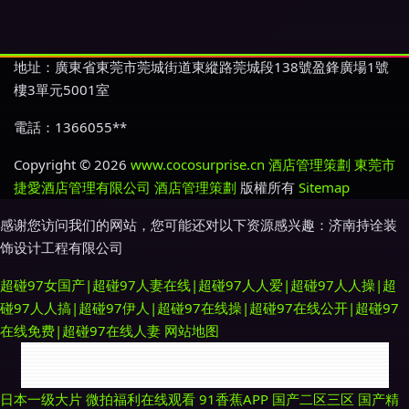
地址：廣東省東莞市莞城街道東縱路莞城段138號盈鋒廣場1號
樓3單元5001室
電話：1366055**
Copyright © 2026
www.cocosurprise.cn
酒店管理策劃
東莞市
捷愛酒店管理有限公司
酒店管理策劃
版權所有
Sitemap
感谢您访问我们的网站，您可能还对以下资源感兴趣：济南持诠装
饰设计工程有限公司
超碰97女国产|超碰97人妻在线|超碰97人人爱|超碰97人人操|超
碰97人人搞|超碰97伊人|超碰97在线操|超碰97在线公开|超碰97
在线免费|超碰97在线人妻
网站地图
久久网站链接 少妇精品在线91 国产精品码一区 青青草在线狠狠操 91在线美
日本一级大片
微拍福利在线观看
91香蕉APP
国产二区三区
国产精