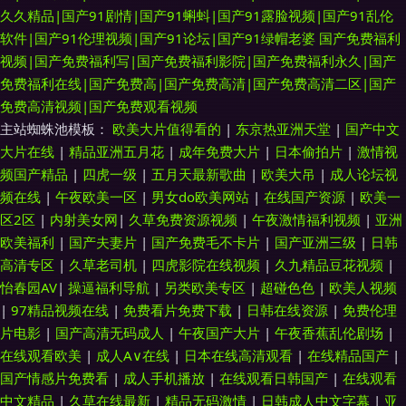
久久精品|国产91剧情|国产91蝌蚪|国产91露脸视频|国产91乱伦
软件|国产91伦理视频|国产91论坛|国产91绿帽老婆
国产免费福利
视频|国产免费福利写|国产免费福利影院|国产免费福利永久|国产
免费福利在线|国产免费高|国产免费高清|国产免费高清二区|国产
免费高清视频|国产免费观看视频
主站蜘蛛池模板：
欧美大片值得看的
|
东京热亚洲天堂
|
国产中文
大片在线
|
精品亚洲五月花
|
成年免费大片
|
日本偷拍片
|
激情视
频国产精品
|
四虎一级
|
五月天最新歌曲
|
欧美大吊
|
成人论坛视
频在线
|
午夜欧美一区
|
男女do欧美网站
|
在线国产资源
|
欧美一
区2区
|
内射美女网
|
久草免费资源视频
|
午夜激情福利视频
|
亚洲
欧美福利
|
国产夫妻片
|
国产免费毛不卡片
|
国产亚洲三级
|
日韩
高清专区
|
久草老司机
|
四虎影院在线视频
|
久九精品豆花视频
|
怡春园AV
|
操逼福利导航
|
另类欧美专区
|
超碰色色
|
欧美人视频
|
97精品视频在线
|
免费看片免费下载
|
日韩在线资源
|
免费伦理
片电影
|
国产高清无码成人
|
午夜国产大片
|
午夜香蕉乱伦剧场
|
在线观看欧美
|
成人A∨在线
|
日本在线高清观看
|
在线精品国产
|
国产情感片免费看
|
成人手机播放
|
在线观看日韩国产
|
在线观看
中文精品
|
久草在线最新
|
精品无码激情
|
日韩成人中文字幕
|
亚